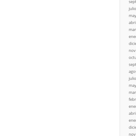
sep
juli
may
abri
mar
ene
dic
nov
oct
sep
ago
juli
may
mar
feb
ene
abri
ene
dic
nov