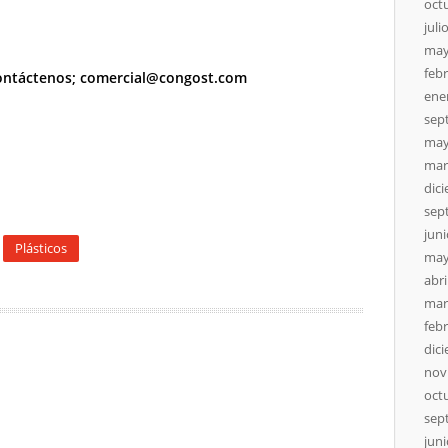
oct
juli
may
feb
ontáctenos; comercial@congost.com
ene
sep
may
mar
dic
sep
jun
Plásticos
may
abri
mar
feb
dic
nov
oct
sep
jun