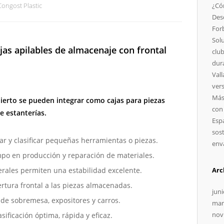
Congost Plastic
¿Có
Des
For
Sol
jas apilables de almacenaje con frontal
clu
dur
Vall
vers
Más 
abierto se pueden integrar como cajas para piezas
con
e estanterías.
Esp
sost
 y clasificar pequeñas herramientas o piezas.
enva
mpo en producción y reparación de materiales.
erales permiten una estabilidad excelente.
Arc
tura frontal a las piezas almacenadas.
jun
 de sobremesa, expositores y carros.
mar
nov
sificación óptima, rápida y eficaz.