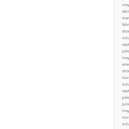
may
abri
mar
feb
dic
oct
sep
juli
may
ene
dic
nov
oct
sep
juli
jun
may
nov
oct