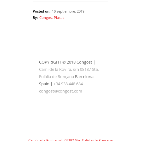
Posted on:
10 septiembre, 2019
By:
Congost Plastic
COPYRIGHT © 2018 Congost |
Camí de la Rovira, s/n 08187 Sta.
Eulàlia de Ronçana
Barcelona
Spain |
+34 938 448 684
|
congost@congost.com
Camí de la Rovira, s/n 08187 Sta. Eulàlia de Ronçana